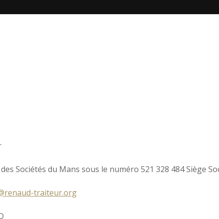
r
es Sociétés du Mans sous le numéro 521 328 484 Siège Soci
@renaud-traiteur.org
D