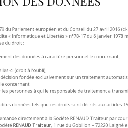
ION DES DONNÉES
du Parlement européen et du Conseil du 27 avril 2016 (ci-a
dite « Informatique et Libertés » n°78-17 du 6 janvier 1978 m
se du droit :
itement des données à caractère personnel le concernant,
es-ci (droit à l’oubli),
e décision fondée exclusivement sur un traitement automatise
t le concernant,
r les personnes à qui le responsable de traitement a transmis
esdites données tels que ces droits sont décrits aux articles 1
emande directement à la Société RENAUD Traiteur par courri
ciété
RENAUD Traiteur
, 1 rue du Gobillon – 72220 Laigné e