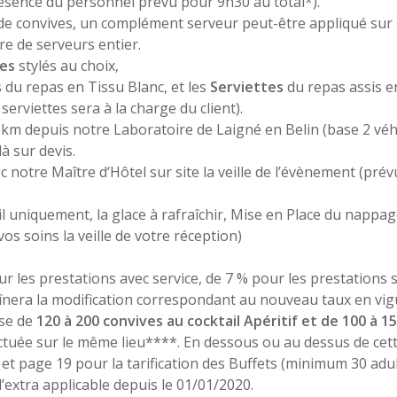
sence du personnel prévu pour 9h30 au total*).
e convives, un complément serveur peut-être appliqué sur l
re de serveurs entier.
es
stylés au choix,
 du repas en Tissu Blanc, et les
Serviettes
du repas assis e
erviettes sera à la charge du client).
km depuis notre Laboratoire de Laigné en Belin (base 2 véh
à sur devis.
 notre Maître d‘Hôtel sur site la veille de l’évènement (prév
 uniquement, la glace à rafraîchir, Mise en Place du nappage 
os soins la veille de votre réception)
ur les prestations avec service, de 7 % pour les prestations 
înera la modification correspondant au nouveau taux en vi
ase de
120 à 200 convives au cocktail Apéritif et de 100 à 1
tuée sur le même lieu****. En dessous ou au dessus de cette 
et page 19 pour la tarification des Buffets (minimum 30 adul
d’extra applicable depuis le 01/01/2020.