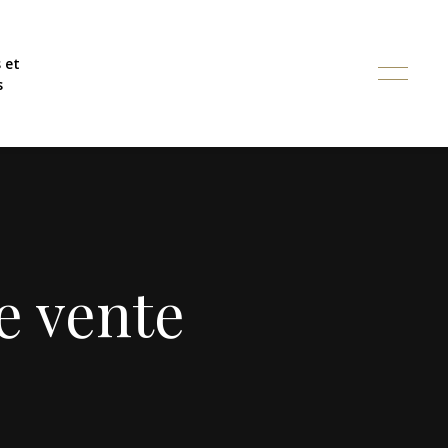
 et
Simuler votre devis de mariage
s
e vente