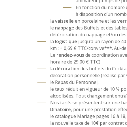
animateur (temps de pré
En fonction du nombre d
à disposition d’un nomb
la
vaisselle
en porcelaine et les
verr
le
nappage
des Buffets et des tables
détérioration du nappage et/ou des s
la
logistique
jusqu’à un rayon de 40 
km : + 0,69 € TTC/convive***. Au-del
Le
rendez-vous
de coordination avec
horaire de 29,00 € TTC)
la
décoration
des buffets du Cocktail
décoration personnelle (réalisé par v
le Repas du Personnel,
le taux réduit en vigueur de 10 % po
alcoolisées. Tout changement entra
Nos tarifs se présentent sur une b
Dînatoire,
pour une prestation effec
le catalogue Mariage pages 16 à 18, 
la nouvelle taxe de 10€ par contrat 