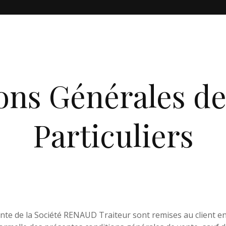
ons Générales de
Particuliers
te de la Société RENAUD Traiteur sont remises au client en