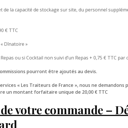
 de la capacité de stockage sur site, du personnel supplém
90 € TTC
 « Dînatoire »
Nos partenair
le Repas ou si Cocktail non suivi d’un Repas + 0,75 € TTC par 
 commissions pourront être ajoutés au devis.
Nos clients
 Services « Les Traiteurs de France », nous ne demandons 
tre un montant forfaitaire unique de 20,00 € TTC
Développemen
de votre commande – Dé
tard
Recrutement