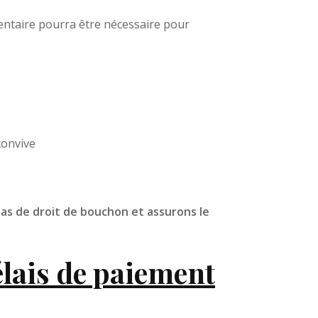
entaire pourra être nécessaire pour
es
convive
pas de droit de bouchon et assurons le
t durable
lais de paiement